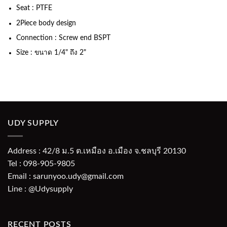
Seat : PTFE
2Piece body design
Connection : Screw end BSPT
Size : ขนาด 1/4" ถึง 2"
UDY SUPPLY
Address : 42/8 ม.5 ต.เหมือง อ.เมือง จ.ชลบุรี 20130
Tel : 098-905-9805
Email : sarunyoo.udy@gmail.com
Line : @Udysupply
RECENT POSTS