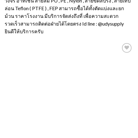
วงจร อาทิเช่น สายลม PU , PE , Nylon , สายขดสปริง , สายเทป
ล่อน Teflon ( PTFE ) , FEP สามารถซื้อได้ทั้งตัดแบ่งและยก
ม้วน ราคาโรงงาน มีบริการจัดส่งถึงที่ เพื่อความสะดวก
รวดเร็วสามารถติดต่อฝ่ายได้โดยตรง Id line : @udysupply
ยินดีให้บริการครับ
Add to
wishlist