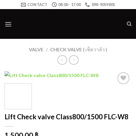
Skip
CONTACT
08:00 - 17:00
098-9059805
to
content
VALVE
/
CHECK VALVE ( เช็ควาล์ว )
Add to
wishlist
Lift Check valve Class800/1500 FLC-W8
1,500.00
฿