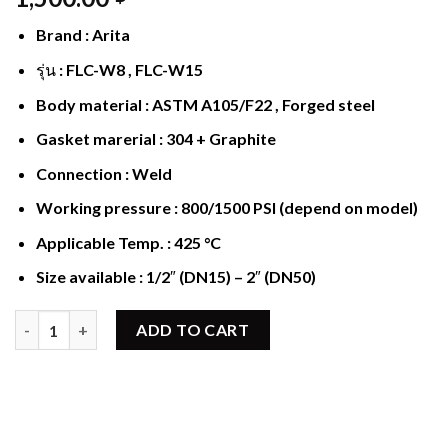
Brand : Arita
รุ่น : FLC-W8 , FLC-W15
Body material : ASTM A105/F22 , Forged steel
Gasket marerial : 304 + Graphite
Connection : Weld
Working pressure : 800/1500 PSI (depend on model)
Applicable Temp. : 425 °C
Size available : 1/2″ (DN15) – 2″ (DN50)
Lift Check valve Class800/1500 FLC-W8 quantity
ADD TO CART