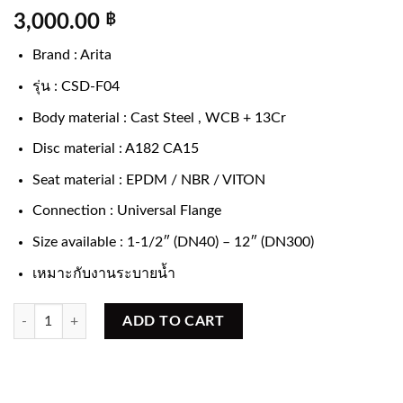
3,000.00
฿
Brand : Arita
รุ่น : CSD-F04
Body material : Cast Steel , WCB + 13Cr
Disc material : A182 CA15
Seat material : EPDM / NBR / VITON
Connection : Universal Flange
Size available : 1-1/2″ (DN40) – 12″ (DN300)
เหมาะกับงานระบายน้ำ
Cast steel Single door Check valve งานระบายน้ำ quantity
ADD TO CART