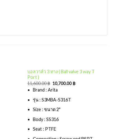
บอลวาล์ว 3 ทาง ( Ball valve 3 way T
Port )
Add to
11,600.00
฿
10,700.00
฿
wishlist
Brand : Arita
รุ่น : S3MBA-S316T
Size : ขนาด 2"
Body : SS316
Seat : PTFE
Connection : Screw end BSPT