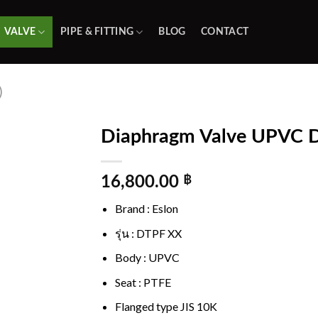
VALVE
PIPE & FITTING
BLOG
CONTACT
)
Diaphragm Valve UPVC 
Add to
wishlist
16,800.00
฿
Brand : Eslon
รุ่น : DTPF XX
Body : UPVC
Seat : PTFE
Flanged type JIS 10K