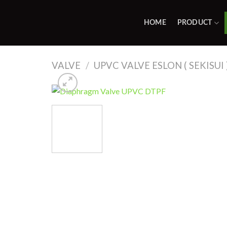
Skip
to
HOME
PRODUCT
content
VALVE
/
UPVC VALVE ESLON ( SEKISUI 