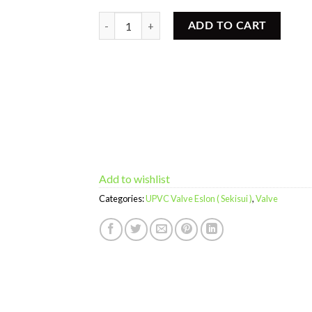
Diaphragm Valve UPVC DTPF quantity
ADD TO CART
Add to wishlist
Categories:
UPVC Valve Eslon ( Sekisui )
,
Valve