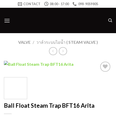
Skip
CONTACT
08:00 - 17:00
098-9059805
to
content
VALVE
/
วาล์วระบบไอน้ำ ( STEAM VALVE )
Add to
wishlist
Ball Float Steam Trap BFT16 Arita