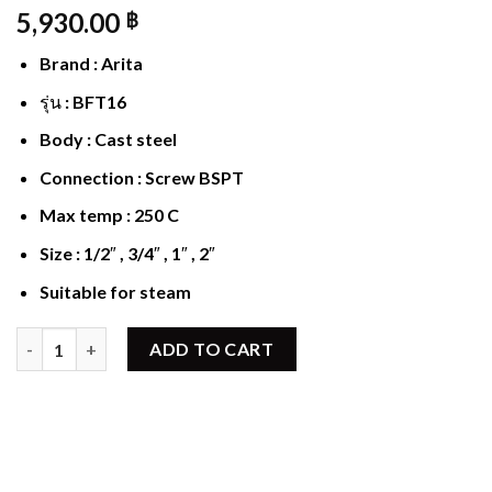
5,930.00
฿
Brand : Arita
รุ่น : BFT16
Body : Cast steel
Connection : Screw BSPT
Max temp : 250 C
Size : 1/2″ , 3/4″ , 1″ , 2″
Suitable for steam
Ball Float Steam Trap BFT16 Arita quantity
ADD TO CART