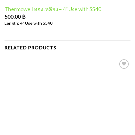
Thermowell ทองเหลือง – 4″ Use with S540
500.00
฿
Length: 4" Use with S540
RELATED PRODUCTS
Add to
wishlist