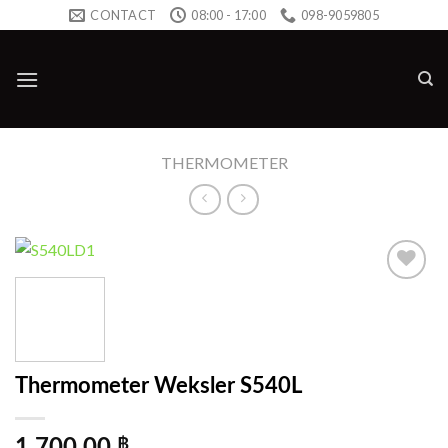
Skip
CONTACT
08:00 - 17:00
098-9059805
to
content
THERMOMETER
Add to
wishlist
Thermometer Weksler S540L
฿