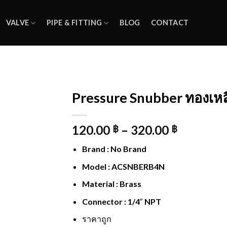
VALVE
PIPE & FITTING
BLOG
CONTACT
Pressure Snubber ทองเหล
Add to
120.00
–
320.00
wishlist
฿
฿
Brand : No Brand
Model : ACSNBERB4N
Material : Brass
Connector : 1/4″ NPT
ราคาถูก