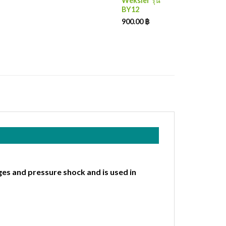
Weksler รุ่น
BY12
900.00
฿
es and pressure shock and is used in