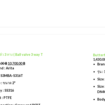
์ว 3 ทาง ( Ball valve 3 way T
Butterf
1,430.0
Add to
.00
฿
10,700.00
฿
Bran
wishlist
nd : Arita
รุ่น 
น : S3MBA-S316T
Size 
e : ขนาด 2"
Size 
y : SS316
DN4
t : PTFE
Body