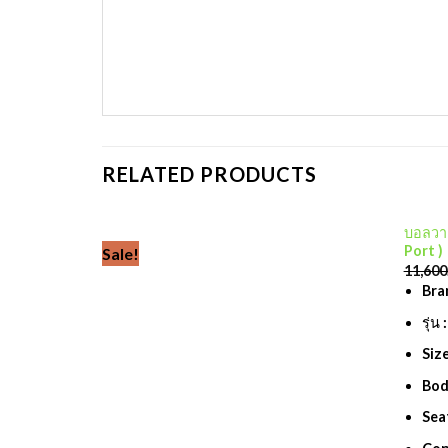
RELATED PRODUCTS
บอลวาล
Port )
Sale!
Add to
11,600
wishlist
Bra
รุ่
Siz
Bod
Sea