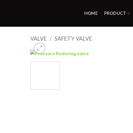
Skip
to
HOME
PRODUCT
content
VALVE
/
SAFETY VALVE