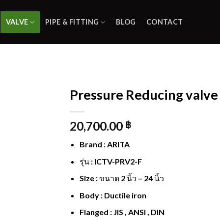
VALVE
PIPE & FITTING
BLOG
CONTACT
Pressure Reducing valve
Add to
20,700.00
wishlist
฿
Brand : ARITA
รุ่น : ICTV-PRV2-F
Size : ขนาด 2 นิ้ว – 24 นิ้ว
Body : Ductile iron
Flanged : JIS , ANSI , DIN