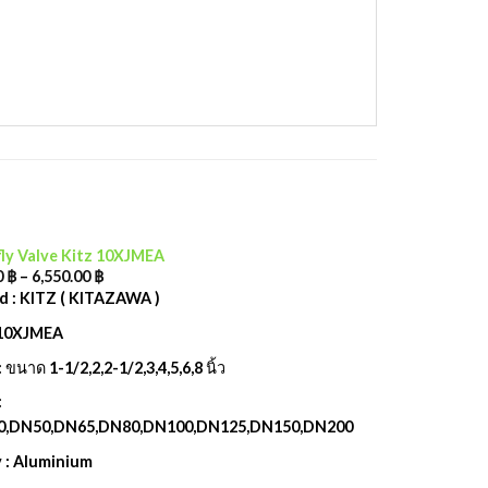
ly Valve Kitz 10XJMEA
0
฿
–
6,550.00
฿
d : KITZ ( KITAZAWA )
: 10XJMEA
: ขนาด 1-1/2,2,2-1/2,3,4,5,6,8 นิ้ว
:
0,DN50,DN65,DN80,DN100,DN125,DN150,DN200
 : Aluminium