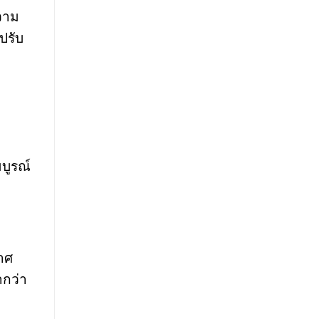
ความ
ปรับ
บูรณ์
าศ
ำกว่า