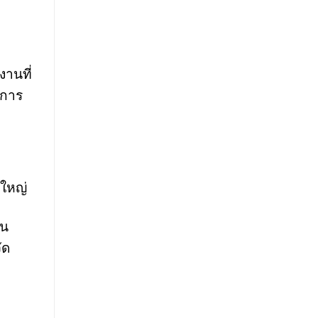
านที่
นการ
นใหญ่
ัน
ัด