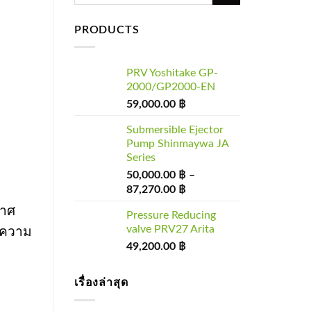
for:
PRODUCTS
PRV Yoshitake GP-
2000/GP2000-EN
59,000.00
฿
Submersible Ejector
Pump Shinmaywa JA
Series
50,000.00
฿
–
87,270.00
฿
กาศ
Pressure Reducing
valve PRV27 Arita
 (ความ
49,200.00
฿
เรื่องล่าสุด