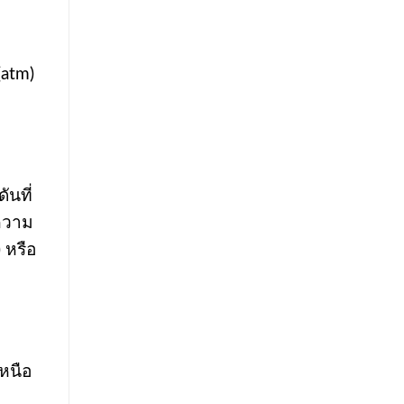
(atm)
นที่
ีความ
 หรือ
หนือ